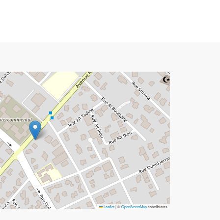
Leaflet
|
©
OpenStreetMap
contributors