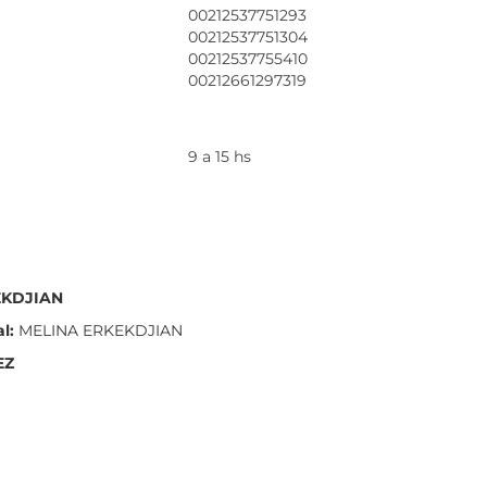
00212537751293
00212537751304
00212537755410
00212661297319
9 a 15 hs
KEKDJIAN
al:
MELINA ERKEKDJIAN
EZ