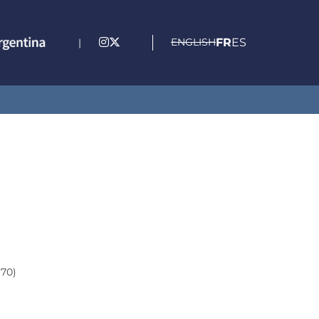
ENGLISH
FR
ES
|
170)