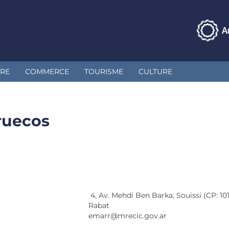
IRE
COMMERCE
TOURISME
CULTURE
ruecos
4, Av. Mehdi Ben Barka, Souissi (CP: 10
Rabat
emarr@mrecic.gov.ar