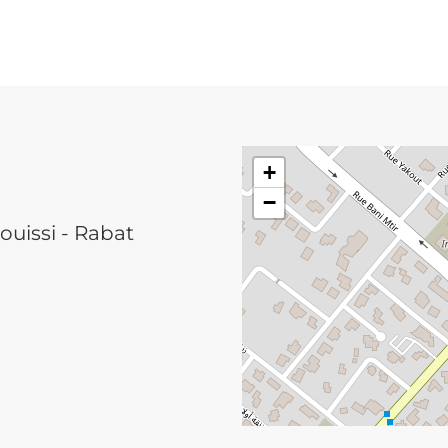
+
−
ouissi - Rabat