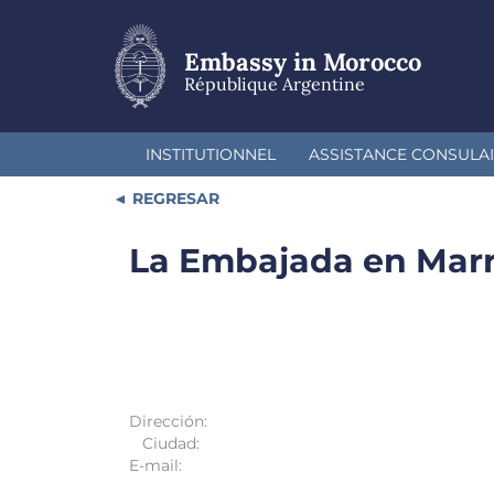
Skip
to
main
Embassy in Morocco
content
République Argentine
INSTITUTIONNEL
ASSISTANCE CONSULA
REGRESAR
La Embajada en Mar
Dirección:
Ciudad:
E-mail: